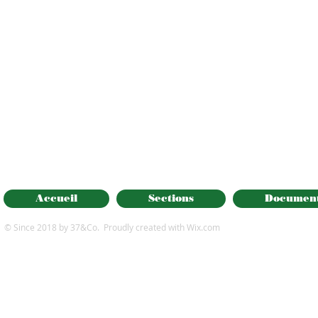
Accueil
Sections
Documen
© Since 2018 by 37&Co. Proudly created with
Wix.com