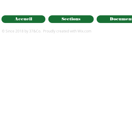
Accueil
Sections
Documen
© Since 2018 by 37&Co. Proudly created with
Wix.com