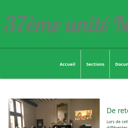
37ème unité N
Accueil
Sections
Docu
De ret
Lors de cet
différentes