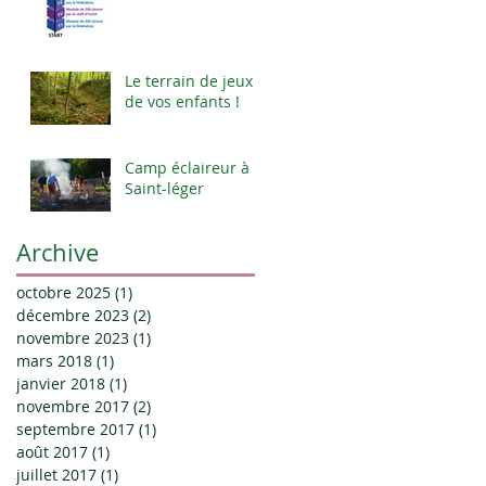
Le terrain de jeux
de vos enfants !
Camp éclaireur à
Saint-léger
Archive
octobre 2025
(1)
1 post
décembre 2023
(2)
2 posts
novembre 2023
(1)
1 post
mars 2018
(1)
1 post
janvier 2018
(1)
1 post
novembre 2017
(2)
2 posts
septembre 2017
(1)
1 post
août 2017
(1)
1 post
juillet 2017
(1)
1 post