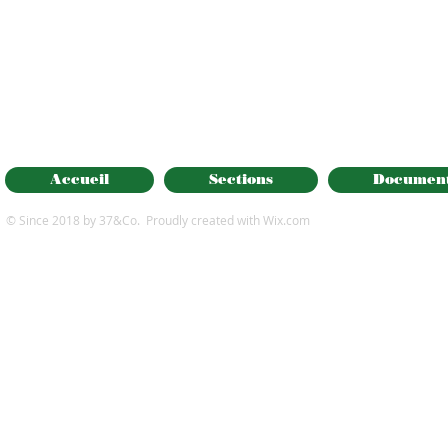
Accueil
Sections
Documen
© Since 2018 by 37&Co. Proudly created with
Wix.com