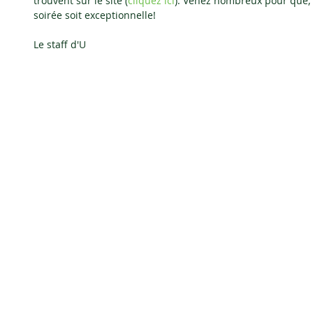
trouvent sur le site (
cliquez ici
). Venez nombreux pour que,
soirée soit exceptionnelle! 
Le staff d'U