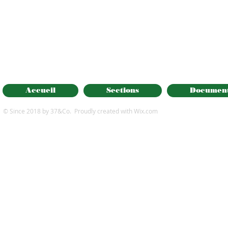
Accueil
Sections
Documen
© Since 2018 by 37&Co. Proudly created with
Wix.com